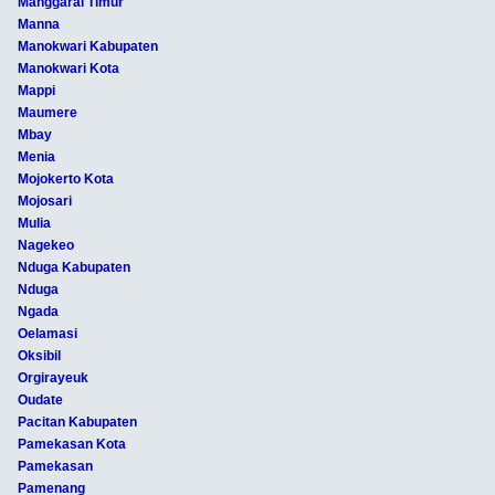
Manggarai Timur
Manna
Manokwari Kabupaten
Manokwari Kota
Mappi
Maumere
Mbay
Menia
Mojokerto Kota
Mojosari
Mulia
Nagekeo
Nduga Kabupaten
Nduga
Ngada
Oelamasi
Oksibil
Orgirayeuk
Oudate
Pacitan Kabupaten
Pamekasan Kota
Pamekasan
Pamenang